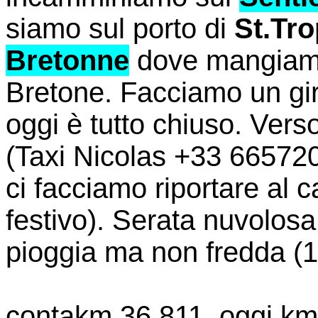
siamo sul porto di
St.Tr
Bretonne
dove mangiamo 
Bretone. Facciamo un gir
oggi è tutto chiuso. Vers
(Taxi Nicolas +33 665720
ci facciamo riportare al 
festivo). Serata nuvolos
pioggia ma non fredda (1
contakm 36.811, oggi km