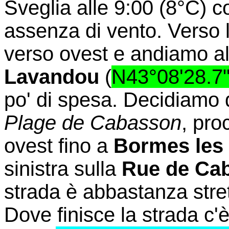
Sveglia alle 9:00 (8°C) c
assenza di vento. Verso 
verso ovest e andiamo al
Lavandou
(
N43°08'28.7"
po' di spesa. Decidiamo 
Plage de Cabasson
, pro
ovest fino a
Bormes les
sinistra sulla
Rue de Ca
strada è abbastanza stret
Dove finisce la strada c'