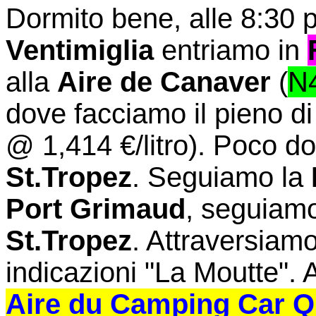
Dormito bene, alle 8:30 
Ventimiglia
entriamo in
alla
Aire de Canaver
(
N4
dove facciamo il pieno d
@ 1,414 €/litro). Poco d
St.Tropez
. Seguiamo la
Port Grimaud
, seguiam
St.Tropez
. Attraversiamo
indicazioni "La Moutte". 
Aire du Camping Car Qu