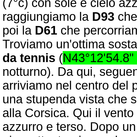
(7°c) con sole e cielo az
raggiungiamo la
D93
che 
poi la
D61
che percorria
Troviamo un'ottima sost
da tennis
(
N43°12'54.8"
notturno). Da qui, segue
arriviamo nel centro del 
una stupenda vista che sp
alla Corsica. Qui il vento 
azzurro e terso. Dopo un g