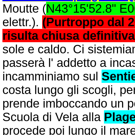
Moutte (
N43°15'52.8" E0
elettr.).
(Purtroppo dal 
risulta chiusa definitiv
sole e caldo. Ci sistemia
passerà l' addetto a inc
incamminiamo sul
Sentie
costa lungo gli scogli, per
prende imboccando un po
Scuola di Vela alla
Plag
procede poi lungo il mar