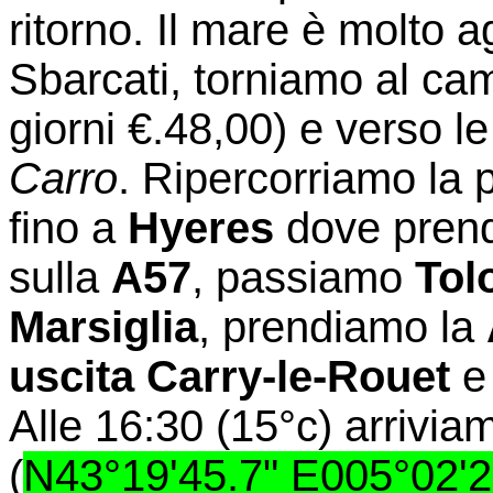
ritorno. Il mare è molto a
Sbarcati, torniamo al cam
giorni €.48,00) e verso l
Carro
. Ripercorriamo la 
fino a
Hyeres
dove pren
sulla
A57
, passiamo
Tol
Marsiglia
, prendiamo la
uscita Carry-le-Rouet
e
Alle 16:30 (15°c) arrivia
(
N43°19'45.7" E005°02'2