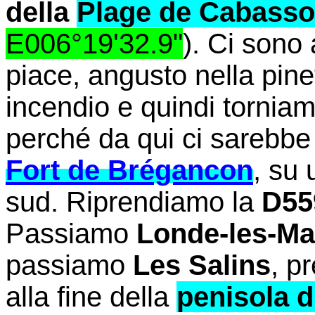
della
Plage de Cabass
E006°19'32.9"
). Ci sono 
piace, angusto nella pin
incendio e quindi torniam
perché da qui ci sarebbe 
Fort de Brégancon
, su
sud. Riprendiamo la
D55
Passiamo
Londe-les-Ma
passiamo
Les Salins
, p
alla fine della
penisola d