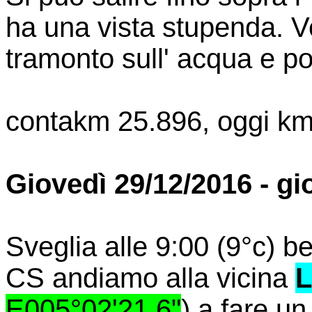
ha una vista stupenda. Ve
tramonto sull' acqua e p
contakm 25.896, oggi km
Giovedì 29/12/2016 - gi
Sveglia alle 9:00 (9°c) b
CS andiamo alla vicina
L
E005°02'21.6"
) a fare u