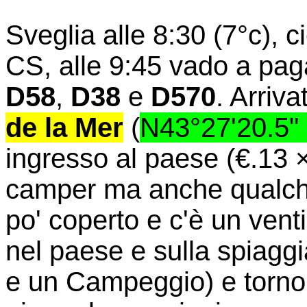
Sveglia alle 8:30 (7°c), 
CS, alle 9:45 vado a pag
D58
,
D38
e
D570
. Arriva
de la Mer
(
N43°27'20.5"
ingresso al paese (€.13 
camper ma anche qualche 
po' coperto e c'è un venti
nel paese e sulla spiaggi
e un Campeggio) e torno 