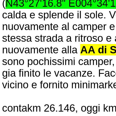
(
N43°27'16.8" E004°34'1
calda e splende il sole. 
nuovamente al camper e 
stessa strada a ritroso e
nuovamente alla
AA di S
sono pochissimi camper,
gia finito le vacanze. Fa
vicino e fornito minimarke
contakm 26.146, oggi km