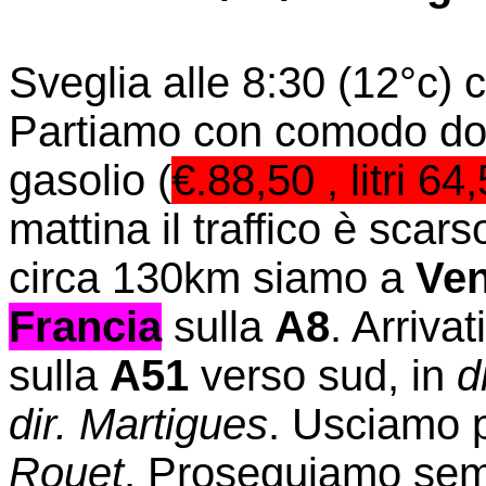
Sveglia alle 8:30 (12°c) 
Partiamo con comodo dopo
gasolio (
€.88,50 , litri 6
mattina il traffico è scar
circa 130km siamo a
Ven
Francia
sulla
A8
. Arrivat
sulla
A51
verso sud, in
d
dir. Martigues
. Usciamo p
Rouet
. Proseguiamo sem