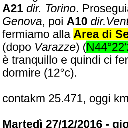
A21
dir.
Torino
. Prosegu
Genova
, poi
A10
dir.Ven
fermiamo alla
Area di Se
(dopo
Varazze
) (
N44°22'
è tranquillo e quindi ci 
dormire (12°c).
contakm 25.471, oggi km
Martedì 27/12/2016 - gi