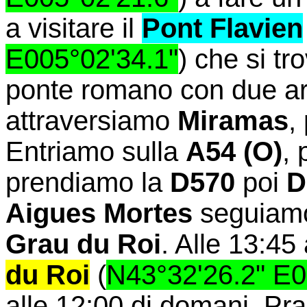
a visitare il
Pont Flavien
E005°02'34.1"
) che si tr
ponte romano con due ar
attraversiamo
Miramas
,
Entriamo sulla
A54
(O)
,
prendiamo la
D570
poi
D
Aigues Mortes
seguiam
Grau du Roi
. Alle 13:45
du Roi
(
N43°32'26.2" E0
alle 12:00 di domani. Pr