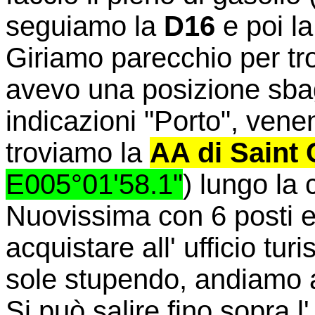
seguiamo la
D16
e poi l
Giriamo parecchio per tr
avevo una posizione sbag
indicazioni "Porto", vene
troviamo la
AA di Saint
E005°01'58.1"
) lungo la 
Nuovissima con 6 posti e
acquistare all' ufficio tu
sole stupendo, andiamo a
Si può salire fino sopra l