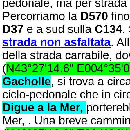
pedonale, ma per strada
Percorriamo la
D570
fin
D37
e a sud sulla
C134
.
strada non asfaltata
. Al
della strada carrabile, 
(
N43°27'14.6" E004°35'0
Gacholle
, si trova a cir
ciclo-pedonale che in ci
Digue a la Mer,
portereb
Mer, . Una breve cammin