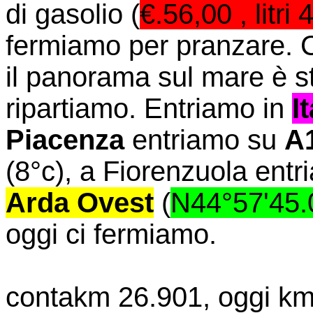
di gasolio (
€.56,00 , litri
fermiamo per pranzare. C
il panorama sul mare è s
ripartiamo. Entriamo in
It
Piacenza
entriamo su
A
(8°c), a Fiorenzuola entr
Arda Ovest
(
N44°57'45.
oggi ci fermiamo.
contakm 26.901, oggi km