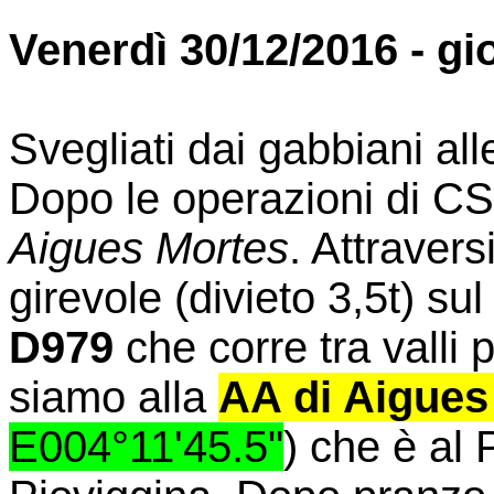
Venerdì 30/12/2016 - gi
Svegliati dai gabbiani all
Dopo le operazioni di CS
Aigues Mortes
. Attravers
girevole (divieto 3,5t) su
D979
che corre tra valli p
siamo alla
AA di Aigues
E004°11'45.5"
) che è al 