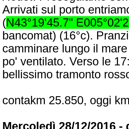
Arrivati sul porto entriam
(
N43°19'45.7" E005°02'2
bancomat) (16°c). Pranz
camminare lungo il mare e
po' ventilato. Verso le 1
bellissimo tramonto ross
contakm 25.850, oggi km
Mercoledì 28/12/2016 - 